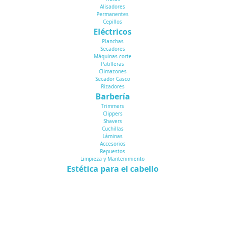
Alisadores
Permanentes
Cepillos
Eléctricos
Planchas
Secadores
Máquinas corte
Patilleras
Climazones
Secador Casco
Rizadores
Barbería
Trimmers
Clippers
Shavers
Cuchillas
Láminas
Accesorios
Repuestos
Limpieza y Mantenimiento
Estética para el cabello