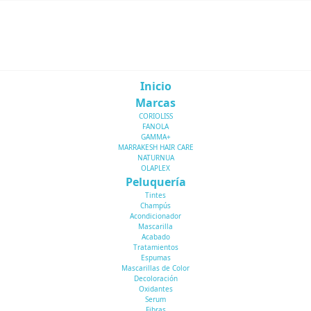
Inicio
Marcas
CORIOLISS
FANOLA
GAMMA+
MARRAKESH HAIR CARE
NATURNUA
OLAPLEX
Peluquería
Tintes
Champús
Acondicionador
Mascarilla
Acabado
Tratamientos
Espumas
Mascarillas de Color
Decoloración
Oxidantes
Serum
Fibras