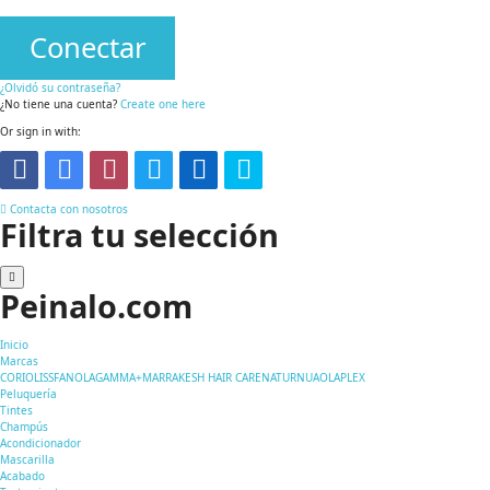
Conectar
¿Olvidó su contraseña?
¿No tiene una cuenta?
Create one here
Or sign in with:
Contacta con nosotros
Filtra tu selección
Peinalo.com
Inicio
Marcas
CORIOLISS
FANOLA
GAMMA+
MARRAKESH HAIR CARE
NATURNUA
OLAPLEX
Peluquería
Tintes
Champús
Acondicionador
Mascarilla
Acabado