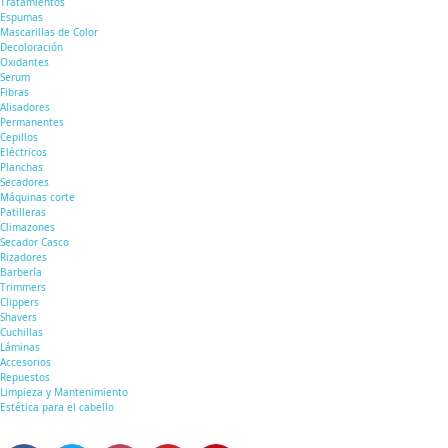
Tratamientos
Espumas
Mascarillas de Color
Decoloración
Oxidantes
Serum
Fibras
Alisadores
Permanentes
Cepillos
Eléctricos
Planchas
Secadores
Máquinas corte
Patilleras
Climazones
Secador Casco
Rizadores
Barbería
Trimmers
Clippers
Shavers
Cuchillas
Láminas
Accesorios
Repuestos
Limpieza y Mantenimiento
Estética para el cabello