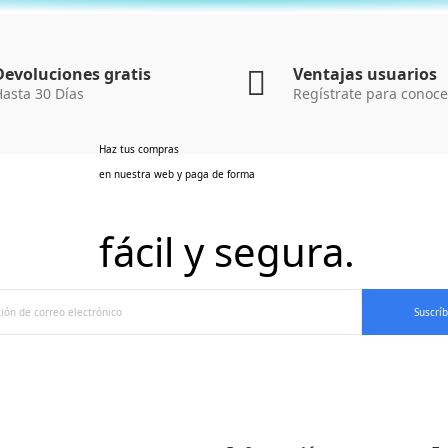
Devoluciones gratis
Ventajas usuarios
asta 30 Días
Regístrate para conoce
Haz tus compras
en nuestra web y paga de forma
No te pierdas nada
fácil y segura.
Suscríbete a nuestro Newsletter
Suscrí