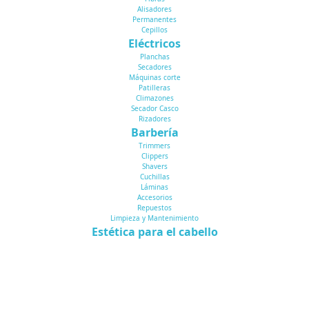
Alisadores
Permanentes
Cepillos
Eléctricos
Planchas
Secadores
Máquinas corte
Patilleras
Climazones
Secador Casco
Rizadores
Barbería
Trimmers
Clippers
Shavers
Cuchillas
Láminas
Accesorios
Repuestos
Limpieza y Mantenimiento
Estética para el cabello