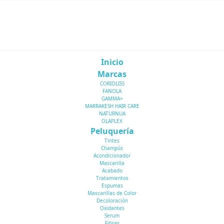
Inicio
Marcas
CORIOLISS
FANOLA
GAMMA+
MARRAKESH HAIR CARE
NATURNUA
OLAPLEX
Peluquería
Tintes
Champús
Acondicionador
Mascarilla
Acabado
Tratamientos
Espumas
Mascarillas de Color
Decoloración
Oxidantes
Serum
Fibras