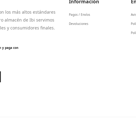
Información
E
n los más altos estándares
Pagos / Envíos
Avi
ro almacén de Ibi servimos
Devoluciones
Pol
ales y consumidores finales.
Pol
m y paga con
M